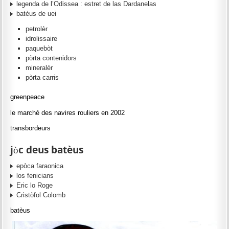
legenda de l’Odissea : estret de las Dardanelas
batèus de uei
petrolèr
idrolissaire
paquebòt
pòrta contenidors
mineralèr
pòrta carris
greenpeace
le marché des navires rouliers en 2002
transbordeurs
jòc deus batèus
epòca faraonica
los fenicians
Eric lo Roge
Cristòfol Colomb
batèus