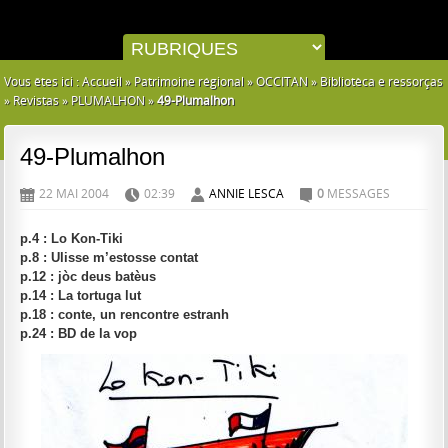
Vous êtes ici :
Accueil
»
Patrimoine régional
»
OCCITAN
»
Bibliotèca e ressorças
»
Revistas
»
PLUMALHON
»
49-Plumalhon
49-Plumalhon
22 MAI 2004
02:39
ANNIE LESCA
0
MESSAGES
D
H
A
C
p.4 : Lo Kon-Tiki
p.8 : Ulisse m’estosse contat
p.12 : jòc deus batèus
p.14 : La tortuga lut
p.18 : conte, un rencontre estranh
p.24 : BD de la vop