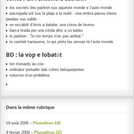
los secrets deu pairbon sus aqueste monde e l’aute monde
passejada sol sus la plaja a la nuèit : una ombra passa shens
peadas suu sable
un escabòt d’òmis a batalar, una còrna de bruma
barca tirada per una còrda dinc a un batèu
lo pairbon : "lo ton temps n’es pas arribat."
la vaishèt hantauma, lo qui pòrta las amnas tà l’aute monde.
BD : la vop e lobatòt
los monards au zòo
ordinator portader dab colors beluquejantas
solucion d’un problèma
Dans la même rubrique
19 août 2008 –
Plumalhon-126
4 février 2008 –
Plumalhon-121