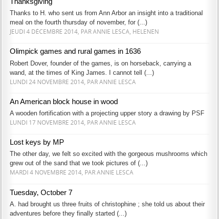
Thanksgiving
Thanks to H. who sent us from Ann Arbor an insight into a traditional
meal on the fourth thursday of november, for (...)
JEUDI 4 DÉCEMBRE 2014, PAR ANNIE LESCA, HELENEN
Olimpick games and rural games in 1636
Robert Dover, founder of the games, is on horseback, carrying a
wand, at the times of King James. I cannot tell (...)
LUNDI 24 NOVEMBRE 2014, PAR ANNIE LESCA
An American block house in wood
A wooden fortification with a projecting upper story a drawing by PSF
LUNDI 17 NOVEMBRE 2014, PAR ANNIE LESCA
Lost keys by MP
The other day, we felt so excited with the gorgeous mushrooms which
grew out of the sand that we took pictures of (...)
MARDI 4 NOVEMBRE 2014, PAR ANNIE LESCA
Tuesday, October 7
A. had brought us three fruits of christophine ; she told us about their
adventures before they finally started (...)