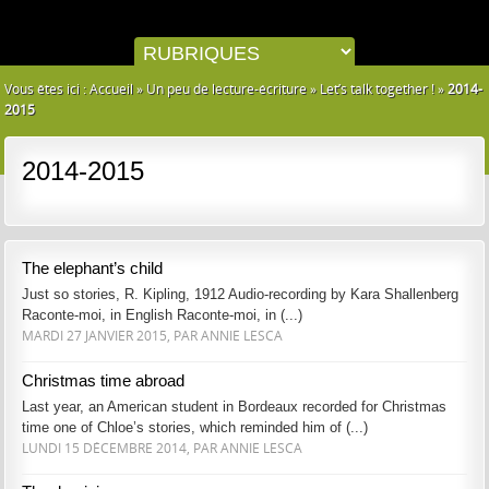
Vous êtes ici :
Accueil
»
Un peu de lecture-écriture
»
Let’s talk together !
»
2014-
2015
2014-2015
The elephant’s child
Just so stories, R. Kipling, 1912 Audio-recording by Kara Shallenberg
Raconte-moi, in English Raconte-moi, in (...)
MARDI 27 JANVIER 2015, PAR ANNIE LESCA
Christmas time abroad
Last year, an American student in Bordeaux recorded for Christmas
time one of Chloe’s stories, which reminded him of (...)
LUNDI 15 DÉCEMBRE 2014, PAR ANNIE LESCA