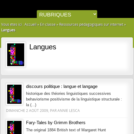
Vous êtes ici :
Accueil
»
En classe
»
Ressources pédagogiques sur internet
»
Langues
Langues
discours politique : langue et langage
historique des théories linguistiques successives
behaviorisme positivisme de la linguistique structurale :
la (...)
DIMANCHE 2 AOÛT 2009, PAR ANNIE LESCA
Fary-Tales by Grimm Brothers
The original 1884 British text of Margaret Hunt