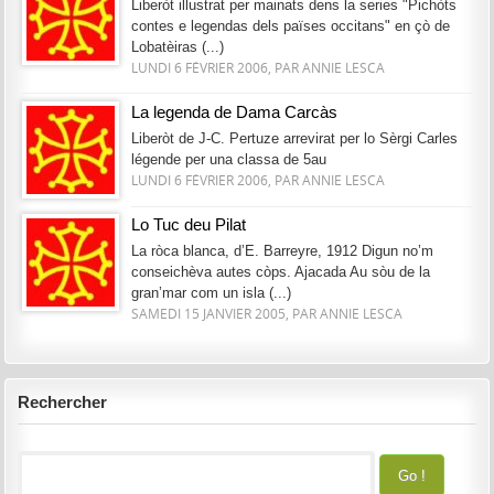
Liberòt illustrat per mainats dens la series "Pichòts
contes e legendas dels païses occitans" en çò de
Lobatèiras (...)
LUNDI 6 FÉVRIER 2006, PAR ANNIE LESCA
La legenda de Dama Carcàs
Liberòt de J-C. Pertuze arrevirat per lo Sèrgi Carles
légende per una classa de 5au
LUNDI 6 FÉVRIER 2006, PAR ANNIE LESCA
Lo Tuc deu Pilat
La ròca blanca, d’E. Barreyre, 1912 Digun no’m
conseichèva autes còps. Ajacada Au sòu de la
gran’mar com un isla (...)
SAMEDI 15 JANVIER 2005, PAR ANNIE LESCA
Rechercher