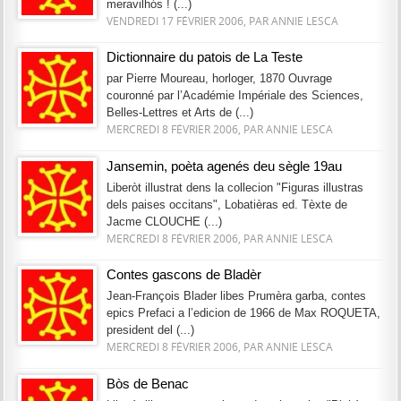
meravilhós ! (...)
VENDREDI 17 FÉVRIER 2006, PAR ANNIE LESCA
Dictionnaire du patois de La Teste
par Pierre Moureau, horloger, 1870 Ouvrage
couronné par l’Académie Impériale des Sciences,
Belles-Lettres et Arts de (...)
MERCREDI 8 FÉVRIER 2006, PAR ANNIE LESCA
Jansemin, poèta agenés deu sègle 19au
Liberòt illustrat dens la collecion "Figuras illustras
dels paises occitans", Lobatièras ed. Tèxte de
Jacme CLOUCHE (...)
MERCREDI 8 FÉVRIER 2006, PAR ANNIE LESCA
Contes gascons de Bladèr
Jean-François Blader libes Prumèra garba, contes
epics Prefaci a l’edicion de 1966 de Max ROQUETA,
president del (...)
MERCREDI 8 FÉVRIER 2006, PAR ANNIE LESCA
Bòs de Benac