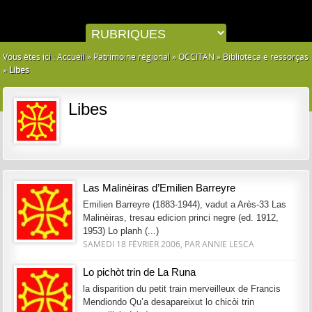
Vous êtes ici :
Accueil
»
Patrimoine régional
»
OCCITAN
»
Bibliotèca e ressorças
»
Libes
Libes
Las Malinèiras d’Emilien Barreyre
Emilien Barreyre (1883-1944), vadut a Arès-33 Las
Malinèiras, tresau edicion princi negre (ed. 1912,
1953) Lo planh (...)
SAMEDI 18 FÉVRIER 2006, PAR ANNIE LESCA
Lo pichòt trin de La Runa
la disparition du petit train merveilleux de Francis
Mendiondo Qu’a desapareixut lo chicòi trin