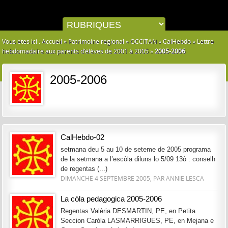
Vous êtes ici :
Accueil
»
Patrimoine régional
»
OCCITAN
»
CalHebdo
»
Lettre
hebdomadaire aux parents d’élèves de 2001 à 2005
»
2005-2006
2005-2006
CalHebdo-02
setmana deu 5 au 10 de seteme de 2005 programa
de la setmana a l’escòla diluns lo 5/09 13ò : conselh
de regentas (...)
DIMANCHE 4 SEPTEMBRE 2005, PAR ANNIE LESCA
La còla pedagogica 2005-2006
Regentas Valèria DESMARTIN, PE, en Petita
Seccion Caròla LASMARRIGUES, PE, en Mejana e