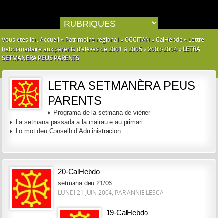
Vous êtes ici :
Accueil
»
Patrimoine régional
»
OCCITAN
»
CalHebdo
»
Lettre
hebdomadaire aux parents d’élèves de 2001 à 2005
»
2003-2004
»
LETRA
SETMANÈRA PEUS PARENTS
LETRA SETMANÈRA PEUS
PARENTS
Programa de la setmana de viéner
La setmana passada a la mairau e au primari
Lo mot deu Conselh d’Administracion
20-CalHebdo
setmana deu 21/06
LUNDI 21 JUIN 2004, PAR ANNIE LESCA
19-CalHebdo