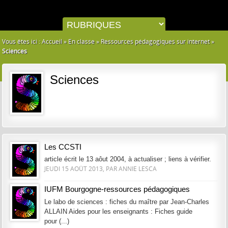
Vous êtes ici :
Accueil
»
En classe
»
Ressources pédagogiques sur internet
»
Sciences
Sciences
Les CCSTI
article écrit le 13 aôut 2004, à actualiser ; liens à vérifier.
JEUDI 15 AOÛT 2013, PAR ANNIE LESCA
IUFM Bourgogne-ressources pédagogiques
Le labo de sciences : fiches du maître par Jean-Charles
ALLAIN Aides pour les enseignants : Fiches guide
pour (...)