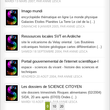
MARDI 13 MARS 2007, PAR ANNIE LESCA
Imago mundi
encyclopédie thématique en ligne Le monde physique
Galaxies Etoiles Planètes La Terre Le ciel de la (...)
DIMANCHE 9 JANVIER 2005, PAR ANNIE LESCA
Ressources locales SVT en Ardèche
site le volcanisme du Velay oriental : Les Boutières
volcaniques histoire géologique cartes différentiation (...)
SAMEDI 18 SEPTEMBRE 2004, PAR ANNIE LESCA
Portail gouvernemental de l’internet scientifique-I
espace - sciences du vivant - histoire des sciences et
techniques
VENDREDI 20 AOÛT 2004, PAR ANNIE LESCA
Les dossiers de SCIENCE CITOYEN
site dossiers trimestriels Risques alimentaires (02/2004)
SIDA, 20 ans après (07/03) Ondes (...)
MARDI 10 AOÛT 2004, PAR ANNIE LESCA
0
10
20