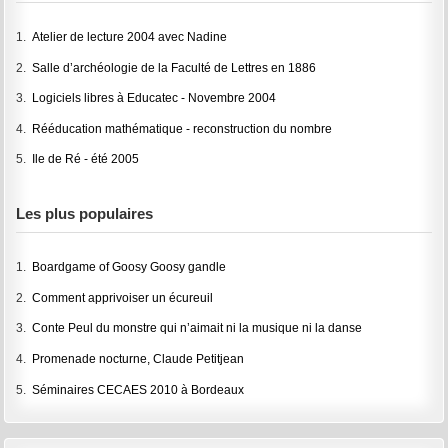
1.
Atelier de lecture 2004 avec Nadine
2.
Salle d’archéologie de la Faculté de Lettres en 1886
3.
Logiciels libres à Educatec - Novembre 2004
4.
Rééducation mathématique - reconstruction du nombre
5.
Ile de Ré - été 2005
Les plus populaires
1.
Boardgame of Goosy Goosy gandle
2.
Comment apprivoiser un écureuil
3.
Conte Peul du monstre qui n’aimait ni la musique ni la danse
4.
Promenade nocturne, Claude Petitjean
5.
Séminaires CECAES 2010 à Bordeaux