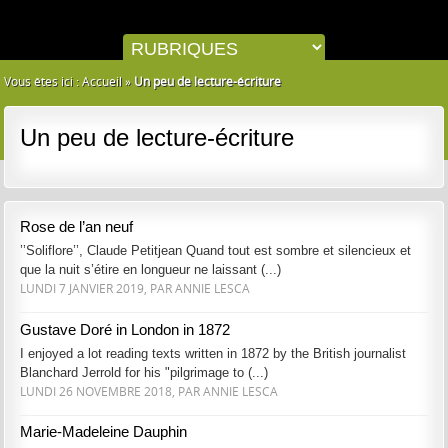
Vous êtes ici :
Accueil
»
Un peu de lecture-écriture
Un peu de lecture-écriture
Rose de l’an neuf
’’Soliflore’’, Claude Petitjean Quand tout est sombre et silencieux et
que la nuit s’étire en longueur ne laissant (...)
LUNDI 7 JANVIER 2019, PAR ANNIE LESCA
Gustave Doré in London in 1872
I enjoyed a lot reading texts written in 1872 by the British journalist
Blanchard Jerrold for his "pilgrimage to (...)
LUNDI 26 NOVEMBRE 2018, PAR ANNIE LESCA
Marie-Madeleine Dauphin