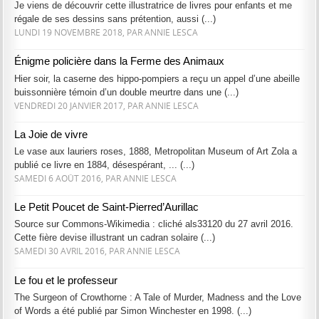
Je viens de découvrir cette illustratrice de livres pour enfants et me
régale de ses dessins sans prétention, aussi (...)
LUNDI 19 NOVEMBRE 2018, PAR ANNIE LESCA
Énigme policière dans la Ferme des Animaux
Hier soir, la caserne des hippo-pompiers a reçu un appel d’une abeille
buissonnière témoin d’un double meurtre dans une (...)
VENDREDI 20 JANVIER 2017, PAR ANNIE LESCA
La Joie de vivre
Le vase aux lauriers roses, 1888, Metropolitan Museum of Art Zola a
publié ce livre en 1884, désespérant, ... (...)
SAMEDI 6 AOÛT 2016, PAR ANNIE LESCA
Le Petit Poucet de Saint-Pierred’Aurillac
Source sur Commons-Wikimedia : cliché als33120 du 27 avril 2016.
Cette fière devise illustrant un cadran solaire (...)
SAMEDI 30 AVRIL 2016, PAR ANNIE LESCA
Le fou et le professeur
The Surgeon of Crowthorne : A Tale of Murder, Madness and the Love
of Words a été publié par Simon Winchester en 1998. (...)