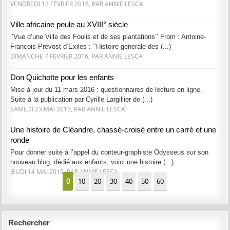
VENDREDI 12 FÉVRIER 2016, PAR ANNIE LESCA
Ville africaine peule au XVIII° siècle
’’Vue d’une Ville des Foulis et de ses plantations’’ From : Antoine-
François Prevost d’Exiles : ’’Histoire generale des (...)
DIMANCHE 7 FÉVRIER 2016, PAR ANNIE LESCA
Don Quichotte pour les enfants
Mise à jour du 11 mars 2016 : questionnaires de lecture en ligne.
Suite à la publication par Cyrille Largillier de (...)
SAMEDI 23 MAI 2015, PAR ANNIE LESCA
Une histoire de Cléandre, chassé-croisé entre un carré et une
ronde
Pour donner suite à l’appel du conteur-graphiste Odysseus sur son
nouveau blog, dédié aux enfants, voici une histoire (...)
JEUDI 14 MAI 2015, PAR ANNIE LESCA
0
10
20
30
40
50
60
Rechercher