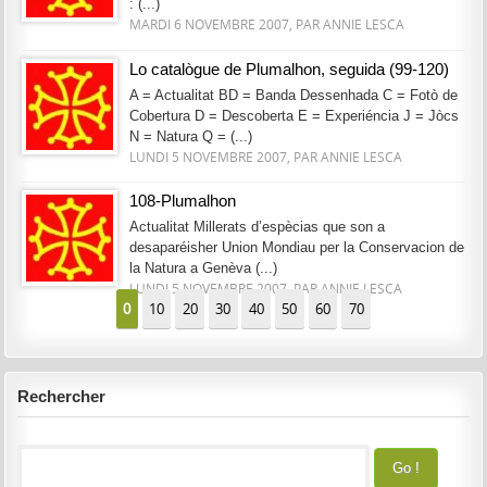
: (...)
MARDI 6 NOVEMBRE 2007, PAR ANNIE LESCA
Lo catalògue de Plumalhon, seguida (99-120)
A = Actualitat BD = Banda Dessenhada C = Fotò de
Cobertura D = Descoberta E = Experiéncia J = Jòcs
N = Natura Q = (...)
LUNDI 5 NOVEMBRE 2007, PAR ANNIE LESCA
108-Plumalhon
Actualitat Millerats d’espècias que son a
desaparéisher Union Mondiau per la Conservacion de
la Natura a Genèva (...)
LUNDI 5 NOVEMBRE 2007, PAR ANNIE LESCA
0
10
20
30
40
50
60
70
Rechercher