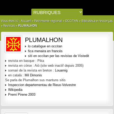
Vous êtes ici :
Accueil
»
Patrimoine régional
»
OCCITAN
»
Bibliotèca e ressorças
»
Revistas
»
PLUMALHON
PLUMALHON
lo catalògue en occitan
fica menaira en francés
siti en occitan per las revistas de Vistedit
revista en basque : Pika
revista en còrse : Aiò (site web inactif depuis 2005)
somari de la revista en breton :
Louarnig
en català :
Mil Dimonis
Se parla de Plumalhon sus mantuns sitis
Inspeccion departementau de Rieux-Volvestre
Wikipedia
Premi Pirene 2003