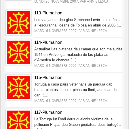
LUNDI 26 NOVEMBRE 2007, PAR ANNIE LESCA
113-Plumalhon
Los viatjadors deu glaç Stephane Levin : resisténcia
a l’escuranha liceans de Tolosa en abriu de 2006 (...)
MARDI 6 NOVEMBRE 2007, PAR ANNIE LESCA
114-Plumalhon
Actualitat Las platanas deu canau que son malaudas
1944 en Provença, malaudia de las platanas
d’America le chancre (...)
MARDI 6 NOVEMBRE 2007, PAR ANNIE LESCA
115-Plumalhon
Tortuga a casa pairs veterinaris ua parguia dab
triscat plantas : treule, pihas-au-lheit, aurelhas de
can, (...)
MARDI 6 NOVEMBRE 2007, PAR ANNIE LESCA
117-Plumalhon
La Tortuga lut l’ordi deus quelònis victima de la
pollucion Plajas deu Gabon predators deus tortugòts