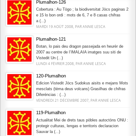
Plumalhon-126
Cobertura : Au Tògo ; la biodiversitat Jòcs paginas 2
e 15 lo bon ordi : mots de 6, 7 e 8 casas chifras
a (...)
MARDI 19 AOÛT 2008, PAR ANNIE LESCA
Plumalhon-121
Botan, lo pais deu dragon passejada en heurèr de
2007 au centre de l’IMALAIA imatges suu siti de
Vistedit Un (...)
LUNDI 4 FÉVRIER 2008, PAR ANNIE LESCA
120-Plumalhon
Edicion Vistedit Jòcs Sudokus aisits e mejans Mots
mesclats (tèma deus volcans) Grasilhas de chifras
Diferéncias : (...)
VENDREDI 21 DÉCEMBRE 2007, PAR ANNIE LESCA
119-Plumalhon
Actualitat Mei de drets taus pòbles autoctòns ONU :
protegir culturas, lengas e territoris declaracion
Sauvar la (...)