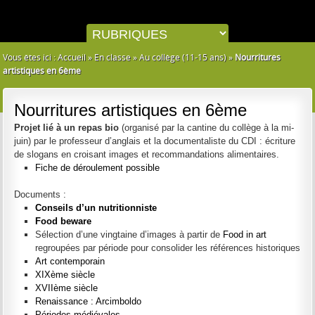
Vous êtes ici :
Accueil
»
En classe
»
Au collège (11-15 ans)
»
Nourritures
artistiques en 6ème
Nourritures artistiques en 6ème
Projet lié à un repas bio
(organisé par la cantine du collège à la mi-
juin) par le professeur d’anglais et la documentaliste du CDI : écriture
de slogans en croisant images et recommandations alimentaires.
Fiche de déroulement possible
Documents :
Conseils d’un nutritionniste
Food beware
Sélection d’une vingtaine d’images à partir de
Food in art
regroupées par période pour consolider les références historiques
Art contemporain
XIXème siècle
XVIIème siècle
Renaissance : Arcimboldo
Périodes médiévales