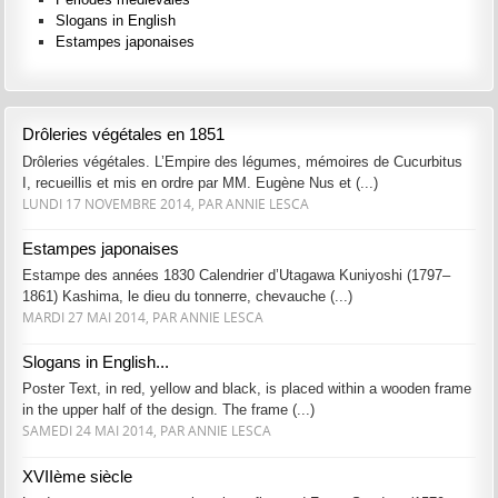
Slogans in English
Estampes japonaises
Drôleries végétales en 1851
Drôleries végétales. L’Empire des légumes, mémoires de Cucurbitus
I, recueillis et mis en ordre par MM. Eugène Nus et (...)
LUNDI 17 NOVEMBRE 2014, PAR ANNIE LESCA
Estampes japonaises
Estampe des années 1830 Calendrier d’Utagawa Kuniyoshi (1797–
1861) Kashima, le dieu du tonnerre, chevauche (...)
MARDI 27 MAI 2014, PAR ANNIE LESCA
Slogans in English...
Poster Text, in red, yellow and black, is placed within a wooden frame
in the upper half of the design. The frame (...)
SAMEDI 24 MAI 2014, PAR ANNIE LESCA
XVIIème siècle