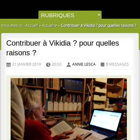
Vous êtes ici :
Accueil
»
Actualité
»
Contribuer à Vikidia ? pour quelles raisons ?
Contribuer à Vikidia ? pour quelles
raisons ?
21 JANVIER 2019
20:02
ANNIE LESCA
0
MESSAGES
D
H
A
C