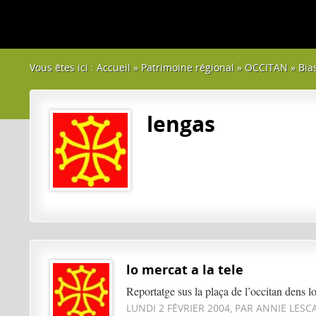
Vous êtes ici :
Accueil
»
Patrimoine régional
»
OCCITAN
»
Bia
lengas
lo mercat a la tele
Reportatge sus la plaça de l’occitan dens l
LUNDI 2 FÉVRIER 2004, PAR ANNIE LESC