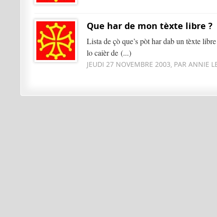
Que har de mon tèxte libre ?
Lista de çò que’s pòt har dab un tèxte libre
lo caièr de (...)
JEUDI 27 NOVEMBRE 2003, PAR ANNIE L