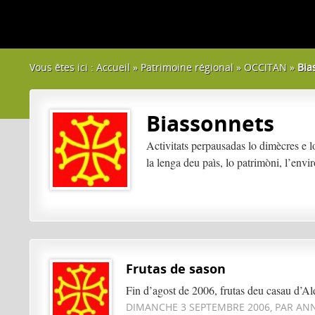
Vous êtes ici :
Accueil
»
Patrimoine régional
»
OCCITAN
»
Bia
Biassonnets
Activitats perpausadas lo dimècres e lo
la lenga deu paìs, lo patrimòni, l’envi
Frutas de sason
Fin d’agost de 2006, frutas deu casau d’Al
DIMANCHE 3 SEPTEMBRE 2006, PAR ANN