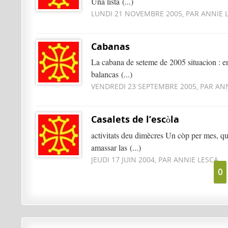
Una lista (...)
LUNDI 21 NOVEMBRE 2005, PAR ANNIE 
Cabanas
La cabana de seteme de 2005 situacion : ent
balancas (...)
VENDREDI 23 SEPTEMBRE 2005, PAR AN
Casalets de l’escòla
activitats deu dimècres Un còp per mes, qua
amassar las (...)
JEUDI 17 JUIN 2004, PAR ANNIE LESCA
0