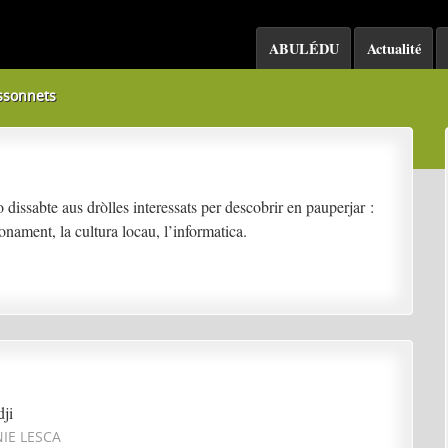
ABULÉDU
Actualité
ssonnets
 dissabte aus dròlles interessats per descobrir en pauperjar :
ronament, la cultura locau, l’informatica.
dji
IE LESCA