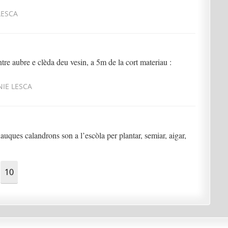
LESCA
re aubre e clèda deu vesin, a 5m de la cort materiau :
NIE LESCA
uques calandrons son a l’escòla per plantar, semiar, aigar,
10