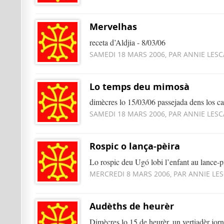
Mervelhas
receta d’Aldjia - 8/03/06
SAMEDI 18 MARS 2006, PAR ANNIE LESC
Lo temps deu mimosà
dimècres lo 15/03/06 passejada dens los ca
SAMEDI 18 MARS 2006, PAR ANNIE LESC
Rospic o lança-pèira
Lo rospic deu Ugó lobi l’enfant au lance-p
MERCREDI 8 MARS 2006, PAR ANNIE LE
Audèths de heurèr
Dimècres lo 15 de heurèr, un vertiadèr jorn 