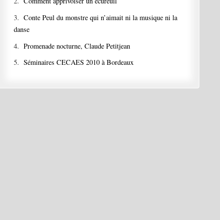
2.
Comment apprivoiser un écureuil
3.
Conte Peul du monstre qui n’aimait ni la musique ni la
danse
4.
Promenade nocturne, Claude Petitjean
5.
Séminaires CECAES 2010 à Bordeaux