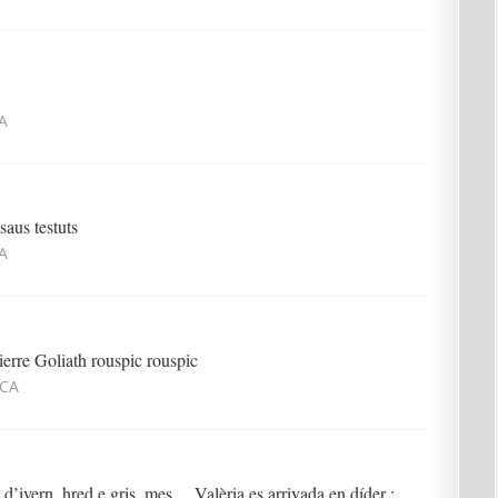
A
saus testuts
A
ierre Goliath rouspic rouspic
SCA
d’ivern, hred e gris, mes ... Valèria es arrivada en díder :