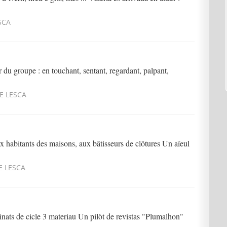
SCA
r du groupe : en touchant, sentant, regardant, palpant,
E LESCA
 habitants des maisons, aux bâtisseurs de clôtures Un aïeul
E LESCA
nats de cicle 3 materiau Un pilòt de revistas "Plumalhon"