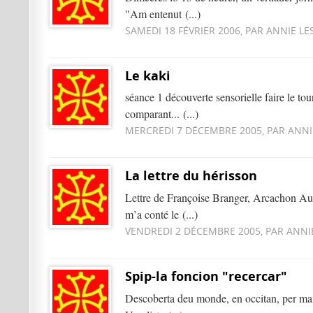
"Am entenut (...)
SAMEDI 18 FÉVRIER 2006, PAR ANNIE LE
Le kaki
séance 1 découverte sensorielle faire le tou
comparant... (...)
MERCREDI 7 DÉCEMBRE 2005, PAR ANNI
La lettre du hérisson
Lettre de Françoise Branger, Arcachon Aux
m’a conté le (...)
VENDREDI 2 DÉCEMBRE 2005, PAR ANNI
Spip-la foncion "recercar"
Descoberta deu monde, en occitan, per mai