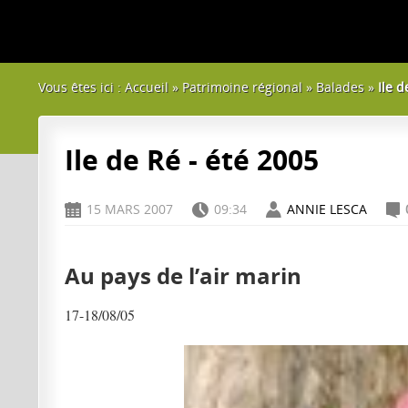
Vous êtes ici :
Accueil
»
Patrimoine régional
»
Balades
»
Ile d
Ile de Ré - été 2005
15 MARS 2007
09:34
ANNIE LESCA
D
H
A
C
Au pays de l’air marin
17-18/08/05