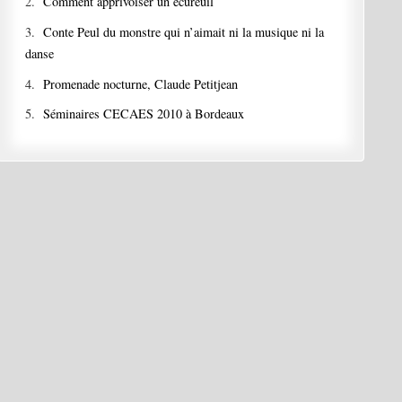
2.
Comment apprivoiser un écureuil
3.
Conte Peul du monstre qui n’aimait ni la musique ni la
danse
4.
Promenade nocturne, Claude Petitjean
5.
Séminaires CECAES 2010 à Bordeaux