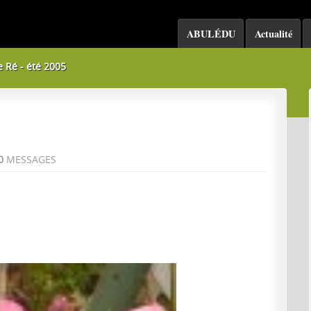
ABULÉDU
Actualité
e Ré - été 2005
0
MESSAGES