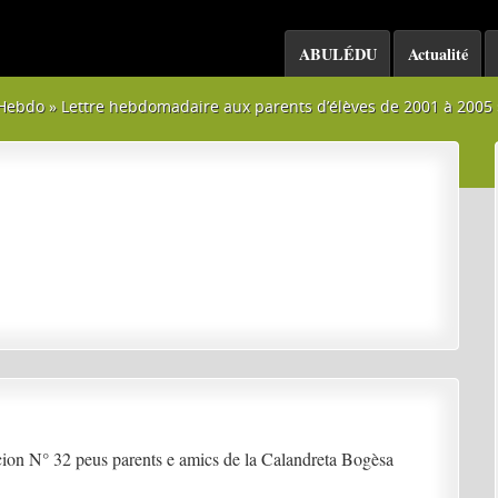
ABULÉDU
Actualité
Hebdo
»
Lettre hebdomadaire aux parents d’élèves de 2001 à 2005
on N° 32 peus parents e amics de la Calandreta Bogèsa