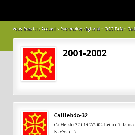
Vous êtes ici :
Accueil
»
Patrimoine régional
»
OCCITAN
»
Cal
2001-2002
CalHebdo-32
CalHebdo-32 01/07/2002 Letra d’informaci
Navèra (...)