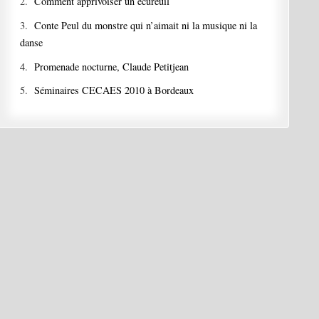
2.
Comment apprivoiser un écureuil
3.
Conte Peul du monstre qui n’aimait ni la musique ni la
danse
4.
Promenade nocturne, Claude Petitjean
5.
Séminaires CECAES 2010 à Bordeaux