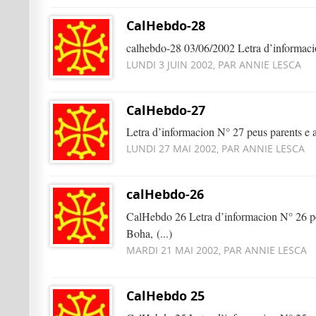
CalHebdo-28
calhebdo-28 03/06/2002 Letra d’informacio
LUNDI 3 JUIN 2002, PAR ANNIE LESCA
CalHebdo-27
Letra d’informacion N° 27 peus parents 
LUNDI 27 MAI 2002, PAR ANNIE LESCA
calHebdo-26
CalHebdo 26 Letra d’informacion N° 26 pe
Boha, (...)
MARDI 21 MAI 2002, PAR ANNIE LESCA
CalHebdo 25