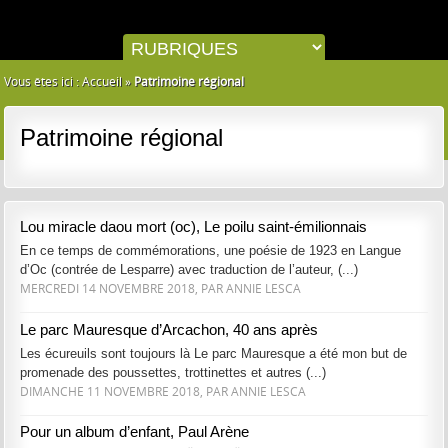
Vous êtes ici :
Accueil
»
Patrimoine régional
Patrimoine régional
Lou miracle daou mort (oc), Le poilu saint-émilionnais
En ce temps de commémorations, une poésie de 1923 en Langue
d’Oc (contrée de Lesparre) avec traduction de l’auteur, (...)
MERCREDI 14 NOVEMBRE 2018, PAR ANNIE LESCA
Le parc Mauresque d’Arcachon, 40 ans après
Les écureuils sont toujours là Le parc Mauresque a été mon but de
promenade des poussettes, trottinettes et autres (...)
DIMANCHE 11 NOVEMBRE 2018, PAR ANNIE LESCA
Pour un album d’enfant, Paul Arène