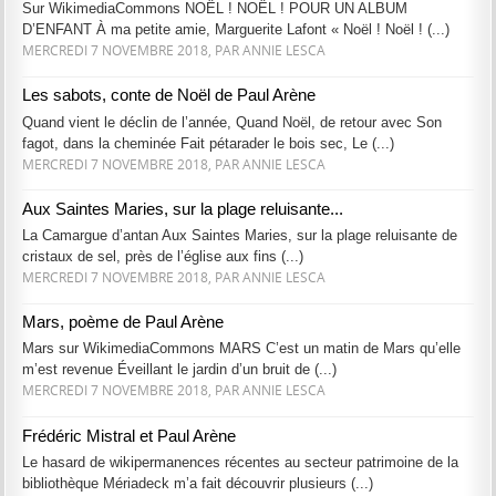
Sur WikimediaCommons NOËL ! NOËL ! POUR UN ALBUM
D’ENFANT À ma petite amie, Marguerite Lafont « Noël ! Noël ! (...)
MERCREDI 7 NOVEMBRE 2018, PAR ANNIE LESCA
Les sabots, conte de Noël de Paul Arène
Quand vient le déclin de l’année, Quand Noël, de retour avec Son
fagot, dans la cheminée Fait pétarader le bois sec, Le (...)
MERCREDI 7 NOVEMBRE 2018, PAR ANNIE LESCA
Aux Saintes Maries, sur la plage reluisante...
La Camargue d’antan Aux Saintes Maries, sur la plage reluisante de
cristaux de sel, près de l’église aux fins (...)
MERCREDI 7 NOVEMBRE 2018, PAR ANNIE LESCA
Mars, poème de Paul Arène
Mars sur WikimediaCommons MARS C’est un matin de Mars qu’elle
m’est revenue Éveillant le jardin d’un bruit de (...)
MERCREDI 7 NOVEMBRE 2018, PAR ANNIE LESCA
Frédéric Mistral et Paul Arène
Le hasard de wikipermanences récentes au secteur patrimoine de la
bibliothèque Mériadeck m’a fait découvrir plusieurs (...)