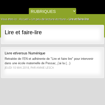
Vous êtes ici :
Accueil
»
Un peu de lecture-écriture
»
Lire et faire-lire
Lire et faire-lire
Livre et/versus Numérique
Retraitée de l’EN et adhérente de "Lire et faire lire" pour intervenir
dans une école maternelle de Pessac, j’ai la (...)
JEUDI 10 MAI 2018, PAR ANNIE LESCA