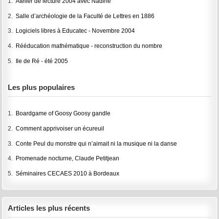
1.
Atelier de lecture 2004 avec Nadine
2.
Salle d’archéologie de la Faculté de Lettres en 1886
3.
Logiciels libres à Educatec - Novembre 2004
4.
Rééducation mathématique - reconstruction du nombre
5.
Ile de Ré - été 2005
Les plus populaires
1.
Boardgame of Goosy Goosy gandle
2.
Comment apprivoiser un écureuil
3.
Conte Peul du monstre qui n’aimait ni la musique ni la danse
4.
Promenade nocturne, Claude Petitjean
5.
Séminaires CECAES 2010 à Bordeaux
Articles les plus récents