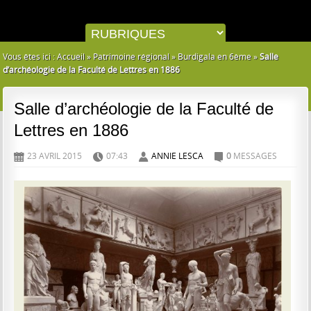
Vous êtes ici :
Accueil
»
Patrimoine régional
»
Burdigala en 6ème
»
Salle
d’archéologie de la Faculté de Lettres en 1886
Salle d’archéologie de la Faculté de
Lettres en 1886
23 AVRIL 2015
07:43
ANNIE LESCA
0
MESSAGES
D
H
A
C