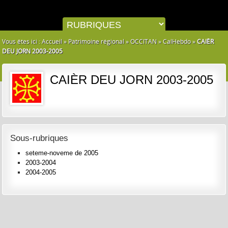
Vous êtes ici :
Accueil
»
Patrimoine régional
»
OCCITAN
»
CalHebdo
»
CAIÈR
DEU JORN 2003-2005
CAIÈR DEU JORN 2003-2005
Sous-rubriques
seteme-noveme de 2005
2003-2004
2004-2005