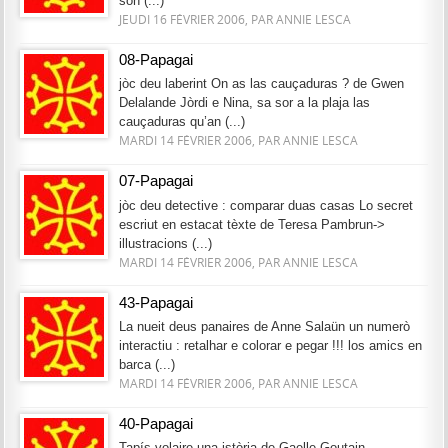
son (...)
JEUDI 16 FÉVRIER 2006, PAR ANNIE LESCA
08-Papagai
jòc deu laberint On as las cauçaduras ? de Gwen
Delalande Jòrdi e Nina, sa sor a la plaja las
cauçaduras qu’an (...)
MARDI 14 FÉVRIER 2006, PAR ANNIE LESCA
07-Papagai
jòc deu detective : comparar duas casas Lo secret
escriut en estacat tèxte de Teresa Pambrun->
illustracions (...)
MARDI 14 FÉVRIER 2006, PAR ANNIE LESCA
43-Papagai
La nueit deus panaires de Anne Salaün un numerò
interactiu : retalhar e colorar e pegar !!! los amics en
barca (...)
MARDI 14 FÉVRIER 2006, PAR ANNIE LESCA
40-Papagai
Tapís-volaire una istòria de Gaelle Goutain