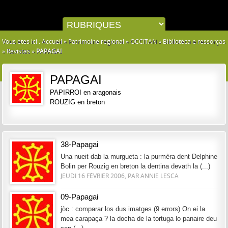
Vous êtes ici :
Accueil
»
Patrimoine régional
»
OCCITAN
»
Bibliotèca e ressorças
»
Revistas
»
PAPAGAI
PAPAGAI
PAPIRROI en aragonais
ROUZIG en breton
38-Papagai
Una nueit dab la murgueta : la purmèra dent Delphine
Bolin per Rouzig en breton la dentina devath la (...)
JEUDI 16 FÉVRIER 2006, PAR ANNIE LESCA
09-Papagai
jòc : comparar los dus imatges (9 errors) On ei la
mea carapaça ? la docha de la tortuga lo panaire deu