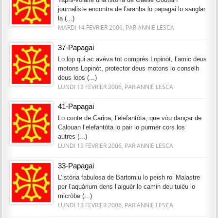
journaliste encontra de l’aranha lo papagai lo sanglar
la (...)
MARDI 14 FÉVRIER 2006, PAR ANNIE LESCA
37-Papagai
Lo lop qui ac avèva tot comprés Lopinòt, l’amic deus
motons Lopinòt, protector deus motons lo conselh
deus lops (...)
LUNDI 13 FÉVRIER 2006, PAR ANNIE LESCA
41-Papagai
Lo conte de Carina, l’elefantòta, que vòu dançar de
Calouan l’elefantòta lo pair lo purmèr cors los
autres (...)
LUNDI 13 FÉVRIER 2006, PAR ANNIE LESCA
33-Papagai
L’istòria fabulosa de Bartomiu lo peish roi Malastre
per l’aquàrium dens l’aiguèr lo camin deu tuièu lo
micròbe (...)
LUNDI 13 FÉVRIER 2006, PAR ANNIE LESCA