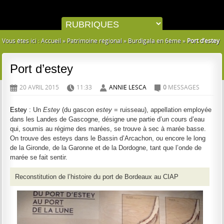
Vous êtes ici :
Accueil
»
Patrimoine régional
»
Burdigala en 6ème
»
Port d’estey
Port d’estey
20 AVRIL 2015
11:33
ANNIE LESCA
0
MESSAGES
D
H
A
C
Estey
: Un
Estey
(du gascon
estey
= ruisseau), appellation employée
dans les Landes de Gascogne, désigne une partie d’un cours d’eau
qui, soumis au régime des marées, se trouve à sec à marée basse.
On trouve des esteys dans le Bassin d’Arcachon, ou encore le long
de la Gironde, de la Garonne et de la Dordogne, tant que l’onde de
marée se fait sentir.
Reconstitution de l’histoire du port de Bordeaux au CIAP