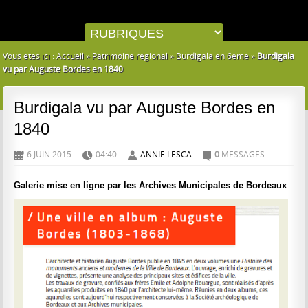
Vous êtes ici :
Accueil
»
Patrimoine régional
»
Burdigala en 6ème
»
Burdigala
vu par Auguste Bordes en 1840
Burdigala vu par Auguste Bordes en
1840
6 JUIN 2015
04:40
ANNIE LESCA
0
MESSAGES
D
H
A
C
Galerie mise en ligne par les Archives Municipales de Bordeaux