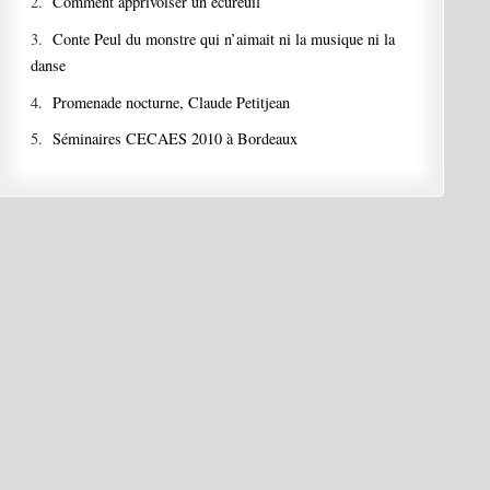
2.
Comment apprivoiser un écureuil
3.
Conte Peul du monstre qui n’aimait ni la musique ni la
danse
4.
Promenade nocturne, Claude Petitjean
5.
Séminaires CECAES 2010 à Bordeaux