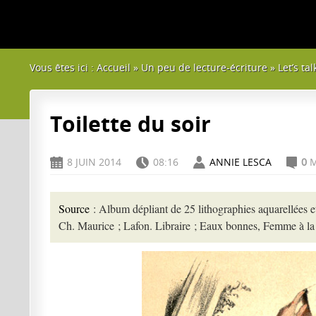
Vous êtes ici :
Accueil
»
Un peu de lecture-écriture
»
Let’s tal
Toilette du soir
8 JUIN 2014
08:16
ANNIE LESCA
0
M
D
H
A
C
Source
: Album dépliant de 25 lithographies aquarellées 
Ch. Maurice ; Lafon. Libraire ; Eaux bonnes, Femme à la 