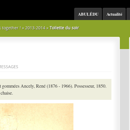
ABULÉDU
Actualité
k together !
»
2013-2014
»
Toilette du soir
ESSAGES
et gommées Ancely, René (1876 - 1966). Possesseur, 1850.
chaise.