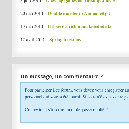
Guessing games on Tuesday, June 3
3 juin 2014 –
Double murder in Animal-city ?
20 mai 2014 –
If I were a rich man, tadedadeda
13 mai 2014 –
Spring blossoms
12 avril 2014 –
Un message, un commentaire ?
Pour participer à ce forum, vous devez vous enregistrer au préalable. Merci d’indiquer ci-dessous l’identifiant
personnel qui vous a été fourni. Si vous n’êtes pa
Connexion
|
s’inscrire
|
mot de passe oublié ?