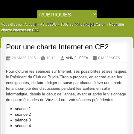
Vous êtes ici :
Accueil
»
ABULÉDU
»
TUIC au RPI de Pujols/Ciron
»
Pour une
charte Internet en CE2
Pour une charte Internet en CE2
28 MARS 2015
19:13
ANNIE LESCA
0
MESSAGES
D
H
A
C
Pour clôturer les séances sur Internet, ses possibilités et ses risques,
le Président du Club de Pujols/Ciron a proposé, en accord avec les
enseignantes, de faire rédiger et saisir par chaque élève une charte
tenant compte des discussions pendant les ateliers en salle
informatique, depuis le début de l’année, avant et après le visionnage
de quatre épisodes de Vinz et Lou : voir séances précédentes
séance 1
séance 2
séance 3
séance 4
.