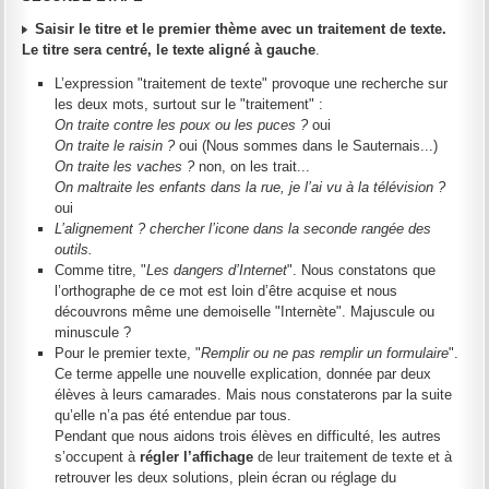
Saisir le titre et le premier thème avec un traitement de texte.
Le titre sera centré, le texte aligné à gauche
.
L’expression "traitement de texte" provoque une recherche sur
les deux mots, surtout sur le "traitement" :
On traite contre les poux ou les puces ?
oui
On traite le raisin ?
oui (Nous sommes dans le Sauternais...)
On traite les vaches ?
non, on les trait...
On maltraite les enfants dans la rue, je l’ai vu à la télévision ?
oui
L’alignement ? chercher l’icone dans la seconde rangée des
outils.
Comme titre, "
Les dangers d’Internet
". Nous constatons que
l’orthographe de ce mot est loin d’être acquise et nous
découvrons même une demoiselle "Internète". Majuscule ou
minuscule ?
Pour le premier texte, "
Remplir ou ne pas remplir un formulaire
".
Ce terme appelle une nouvelle explication, donnée par deux
élèves à leurs camarades. Mais nous constaterons par la suite
qu’elle n’a pas été entendue par tous.
Pendant que nous aidons trois élèves en difficulté, les autres
s’occupent à
régler l’affichage
de leur traitement de texte et à
retrouver les deux solutions, plein écran ou réglage du