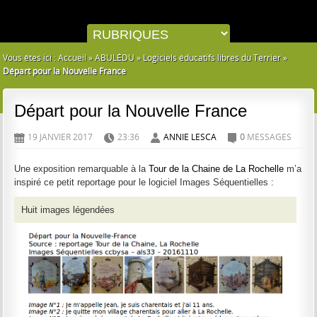
Vous êtes ici :
Accueil
»
ABULÉDU
»
Logiciels éducatifs libres du Terrier
»
Départ pour la Nouvelle France
Départ pour la Nouvelle France
19 JANVIER 2017
23:36
ANNIE LESCA
0
MESSAGES
D
H
A
C
Une exposition remarquable à la
Tour de la Chaine de La Rochelle
m’a
inspiré ce petit reportage pour le logiciel Images Séquentielles :
Huit images légendées