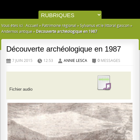
Vous êtes ici :
Accueil
»
Patrimoine régional
»
Sylvanus et le littoral gascon
»
Andernos antique
»
Découverte archéologique en 1987
Découverte archéologique en 1987
7 JUIN 2015
12:53
ANNIE LESCA
0
MESSAGES
D
H
A
C
Fichier audio